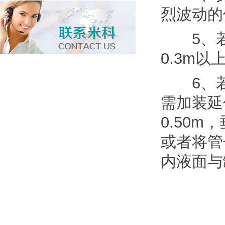
烈波动的
5、若
0.3m以
6、若
需加装延
0.50
或者将管
内液面与